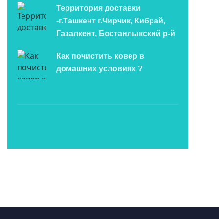
Территория доставки
-г.Ташкент г.Чирчик, Кибрай,
Газалкент, Бостанлыкский р-й
Как почистить ковер в
домашних условиях ?