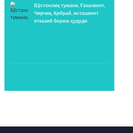
Бўстонлиқ тумани, Ғазалкент,
Чирчиқ, Қибрай, исташкент
етказиб бериш ҳудуди