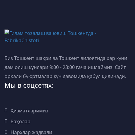
Биз Тошкент шаҳри ва Тошкент вилоятида ҳар куни
дам олиш кунлари 9:00 - 23:00 гача ишлаймиз. Сайт
орқали буюртмалар кун давомида қабул қилинади.
Мы в соцсетях:
Ҳизматларимиз
Баҳолар
Нархлар жадвали