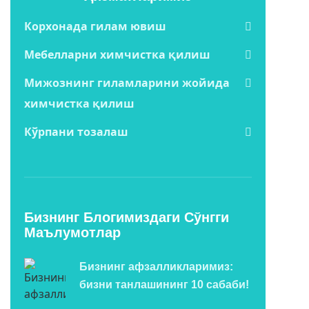
Корхонада гилам ювиш
Мебелларни химчистка қилиш
Мижознинг гиламларини жойида
химчистка қилиш
Кўрпани тозалаш
Бизнинг Блогимиздаги Сўнгги
Маълумотлар
Бизнинг афзалликларимиз:
бизни танлашининг 10 сабаби!