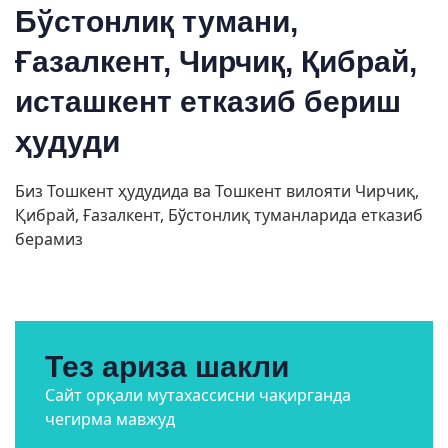
Бўстонлиқ тумани,
Ғазалкент, Чирчиқ, Қибрай,
исташкент етказиб бериш
ҳудуди
Биз Тошкент ҳудудида ва Тошкент вилояти Чирчиқ,
Қибрай, Ғазалкент, Бўстонлиқ туманларида етказиб
берамиз
Тез ариза шакли
Сайт орқали мутахассисни чақирганда
чегирма мавжуд