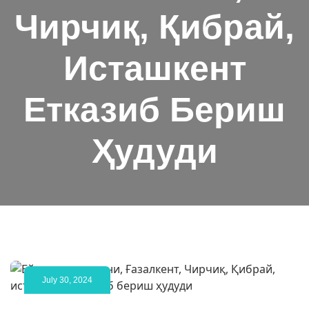
Чирчиқ, Қибрай,
Исташкент
Етказиб Бериш
Ҳудуди
July 30, 2024